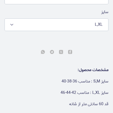
سایز
L,XL
مشخصات محصول:
سایز S,M : مناسب 36-38-40
سایز L,XL : مناسب 42-44-46
قد 60 سانتی متر از شانه